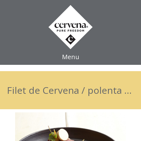
Menu
Filet de Cervena / polenta / potiron/bière straffe Hendrik