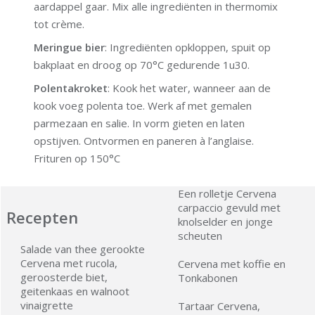
aardappel gaar. Mix alle ingrediënten in thermomix
tot crème.
Meringue bier
: Ingrediënten opkloppen, spuit op
bakplaat en droog op 70°C gedurende 1u30.
Polentakroket
: Kook het water, wanneer aan de
kook voeg polenta toe. Werk af met gemalen
parmezaan en salie. In vorm gieten en laten
opstijven. Ontvormen en paneren à l’anglaise.
Frituren op 150°C
Een rolletje Cervena
carpaccio gevuld met
Recepten
knolselder en jonge
scheuten
Salade van thee gerookte
Cervena met rucola,
Cervena met koffie en
geroosterde biet,
Tonkabonen
geitenkaas en walnoot
vinaigrette
Tartaar Cervena,