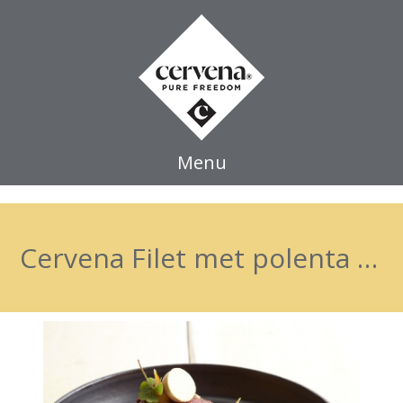
Menu
Cervena Filet met polenta en straffe Hendrik