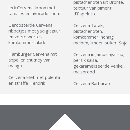
pistachenoten uit Bronte,
Jerk Cervena kroon met
textuur van piment
tamales en avocado room
d’Espelette
Geroosterde Cervena
Cervena Tataki,
ribbetjes met yaki glazuur
pistachenoten,
en zoete wortel-
komkommer, honing
komkommersalade
meloen, limoen suiker, Soja
Hamburger Cervena mit
Cervena in Jambalaya rub,
appel en chutney van
perzik salsa,
mango
gekarameliseerde venkel,
maisbrood
Cervena Filet met polenta
en straffe Hendrik
Cervena Barbacao