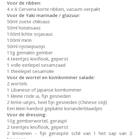
Voor de ribben:
4 x 6 Cervena korte ribben, vacuüm verpakt
Voor de Yaki marinade / glazuur:
50ml zoete chilisaus
50ml hoisinsaus
100ml lichte sojasaus
100ml mirin
50ml rijstwijnazijn
15g gemalen gember
4 teentjes knoflook, geperst
1 volle eetlepel sesamzaad
1 theelepel sesamolie
Voor de wortel en komkommer salade:
2 wortels
1 Libanese of Japanse komkommer
1 kleine rode ui, fijn gesneden
2 lente-uitjes, heel fijn gesneden (Chinese stijl)
Een klein handvol geplukte korianderblaadjes
Voor de dressing:
10g gemberwortel, geraspt
2 teentjes knoflook, geperst
2 limoenen – fijn geraspte schil van 1 het sap van 2