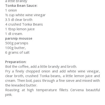
a little brandy
Tonka Bean Sauce:
1 onion
½ cup white wine vinegar
3.5 dl clear broth
4 crushed Tonka Beans
1 tbsp lemon juice
1 dl cream.
parsnip mousse
500g parsnips
100g butter,
6 grams of salt
Preparation:
Boil the coffee, add a little brandy and broth.
Fry a finely chopped onion and add white wine vinegar,
clear broth, crushed Tonka beans, a little lemon juice and
cream. Then boil, pass through a fine sieve and mixed with
the kneaded butter.
Roasting at high temperature fillets Cervena beautiful
pink.