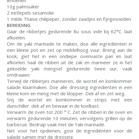
limoenen
10g palmsuiker
2 eetlepels sesamolie
1 milde Thaise chilipeper, zonder zaadjes en fijngesneden
BEREIDING
Gaar de ribbetjes gedurende 8u sous vide bij 62°C. laat
afkoelen.
Om de yaki marinade te maken, doe alle ingrediënten in
een kleine pot en zet op middelhoog vuur. Breng aan de
kook, giet het in een ondiepe ovenvaste pan en laat
afkoelen. haal de ribben uit de zak en marineer ze in het
gekoelde yaki mengsel gedurende twee uur, vaak
omdraaien.
Terwijl de ribbetjes marineren, de wortel en komkommer
salade klaarmaken. Doe alle dressing ingrediënten in een
kleine kom en meng met de klopper. Dek af en zet weg.
Snij de wortel en komkommer in strips met een
dunschiller. dek af en bewaar in de koelkast.
Verwarm de oven tot 200 ° C. Zet de ribben in de oven en
verwarm gedurende 10 minuten, vervolgens grillen op de
barbecue. Bedruip vaak met de Yaki marinade.
Net voor het opdienen, gooi de ingrediënten voor de
salade samen met de dressing.