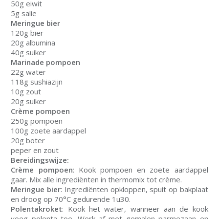
50g eiwit
5g salie
Meringue bier
120g bier
20g albumina
40g suiker
Marinade pompoen
22g water
118g sushiazijn
10g zout
20g suiker
Crème pompoen
250g pompoen
100g zoete aardappel
20g boter
peper en zout
Bereidingswijze:
Crème pompoen
: Kook pompoen en zoete aardappel
gaar. Mix alle ingrediënten in thermomix tot crème.
Meringue bier
: Ingrediënten opkloppen, spuit op bakplaat
en droog op 70°C gedurende 1u30.
Polentakroket
: Kook het water, wanneer aan de kook
voeg polenta toe. Werk af met gemalen parmezaan en