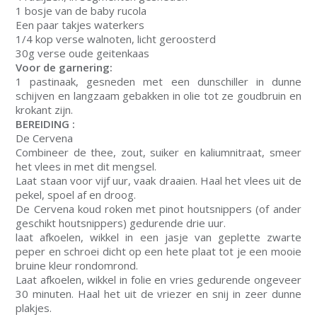
1 bosje van de baby rucola
Een paar takjes waterkers
1/4 kop verse walnoten, licht geroosterd
30g verse oude geitenkaas
Voor de garnering:
1 pastinaak, gesneden met een dunschiller in dunne
schijven en langzaam gebakken in olie tot ze goudbruin en
krokant zijn.
BEREIDING :
De Cervena
Combineer de thee, zout, suiker en kaliumnitraat, smeer
het vlees in met dit mengsel.
Laat staan voor vijf uur, vaak draaien. Haal het vlees uit de
pekel, spoel af en droog.
De Cervena koud roken met pinot houtsnippers (of ander
geschikt houtsnippers) gedurende drie uur.
laat afkoelen, wikkel in een jasje van geplette zwarte
peper en schroei dicht op een hete plaat tot je een mooie
bruine kleur rondomrond.
Laat afkoelen, wikkel in folie en vries gedurende ongeveer
30 minuten. Haal het uit de vriezer en snij in zeer dunne
plakjes.