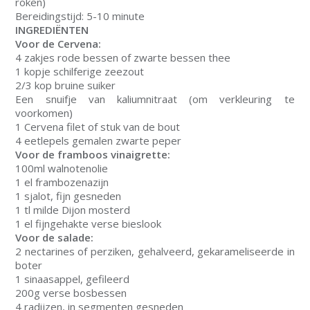
roken)
Bereidingstijd: 5-10 minute
INGREDIËNTEN
Voor de Cervena:
4 zakjes rode bessen of zwarte bessen thee
1 kopje schilferige zeezout
2/3 kop bruine suiker
Een snuifje van kaliumnitraat (om verkleuring te
voorkomen)
1 Cervena filet of stuk van de bout
4 eetlepels gemalen zwarte peper
Voor de framboos vinaigrette:
100ml walnotenolie
1 el frambozenazijn
1 sjalot, fijn gesneden
1 tl milde Dijon mosterd
1 el fijngehakte verse bieslook
Voor de salade:
2 nectarines of perziken, gehalveerd, gekarameliseerde in
boter
1 sinaasappel, gefileerd
200g verse bosbessen
4 radijzen, in segmenten gesneden