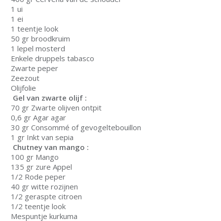
1 ui
1 ei
1 teentje look
50 gr broodkruim
1 lepel mosterd
Enkele druppels tabasco
Zwarte peper
Zeezout
Olijfolie
Gel van zwarte olijf :
70 gr Zwarte olijven ontpit
0,6 gr Agar agar
30 gr Consommé of gevogeltebouillon
1 gr Inkt van sepia
Chutney van mango :
100 gr Mango
135 gr zure Appel
1/2 Rode peper
40 gr witte rozijnen
1/2 geraspte citroen
1/2 teentje look
Mespuntje kurkuma