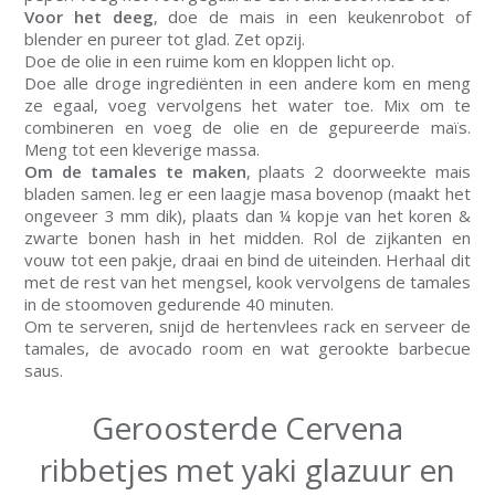
Voor het deeg
, doe de mais in een keukenrobot of
blender en pureer tot glad. Zet opzij.
Doe de olie in een ruime kom en kloppen licht op.
Doe alle droge ingrediënten in een andere kom en meng
ze egaal, voeg vervolgens het water toe. Mix om te
combineren en voeg de olie en de gepureerde maïs.
Meng tot een kleverige massa.
Om de tamales te maken
, plaats 2 doorweekte mais
bladen samen. leg er een laagje masa bovenop (maakt het
ongeveer 3 mm dik), plaats dan ¼ kopje van het koren &
zwarte bonen hash in het midden. Rol de zijkanten en
vouw tot een pakje, draai en bind de uiteinden. Herhaal dit
met de rest van het mengsel, kook vervolgens de tamales
in de stoomoven gedurende 40 minuten.
Om te serveren, snijd de hertenvlees rack en serveer de
tamales, de avocado room en wat gerookte barbecue
saus.
Geroosterde Cervena
ribbetjes met yaki glazuur en