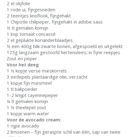
2 el olijfolie
1 rode ui, fijngesneden
2 teentjes knoflook, fijngehakt
1 Chipotle chilipeper, fijngehakt in adobe saus
½ tl gemalen komijn
1 kop tomaat concassé
2 el geplukte korianderblaadjes
½ een 400g blik zwarte bonen, afgespoeld en uitgelekt
125g langzaam gestoofd hertenvlees, in fijne reepjes
Zout en peper
Voor het deeg
1 ½ kopje verse maïskorrels
3 eetlepels plantaardige olie, verzacht
1 kopje fijn maïsmeel
1 tl bakpoeder
1-2 knijpt cayennepeper
¼ tl gemalen komijn
1 ½ theelepel zout
1 kopje warm water
Voor de avocado cream:
1 rijpe avocado
2 limoenen – fijn geraspte schil van één, sap van twee