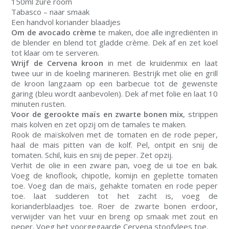
150ml zure room
Tabasco – naar smaak
Een handvol koriander blaadjes
Om de avocado crème
te maken, doe alle ingrediënten in
de blender en blend tot gladde crème. Dek af en zet koel
tot klaar om te serveren.
Wrijf de Cervena kroon
in met de kruidenmix en laat
twee uur in de koeling marineren. Bestrijk met olie en grill
de kroon langzaam op een barbecue tot de gewenste
garing (bleu wordt aanbevolen). Dek af met folie en laat 10
minuten rusten.
Voor de gerookte maïs en zwarte bonen mix
, strippen
mais kolven en zet opzij om de tamales te maken.
Rook de maïskolven met de tomaten en de rode peper,
haal de mais pitten van de kolf. Pel, ontpit en snij de
tomaten. Schil, kuis en snij de peper. Zet opzij.
Verhit de olie in een zware pan, voeg de ui toe en bak.
Voeg de knoflook, chipotle, komijn en geplette tomaten
toe. Voeg dan de maïs, gehakte tomaten en rode peper
toe. laat sudderen tot het zacht is, voeg de
korianderblaadjes toe. Roer de zwarte bonen erdoor,
verwijder van het vuur en breng op smaak met zout en
peper. Voeg het voorgegaarde Cervena stoofvlees toe.